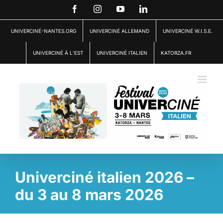
Passer
Facebook
Instagram
YouTube
LinkedIn
au
contenu
UNIVERCINÉ-NANTES.ORG
UNIVERCINÉ ALLEMAND
UNIVERCINÉ W.I.S.E.
UNIVERCINÉ À L’EST
UNIVERCINÉ ITALIEN
KATORZA.FR
Univerciné italien 2026 –
du 3 au 8 mars 2026