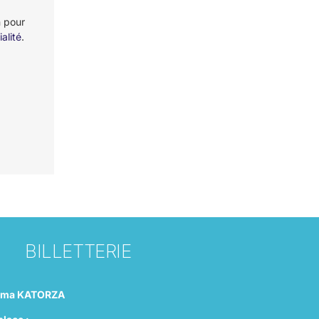
n pour
alité
.
BILLETTERIE
éma KATORZA