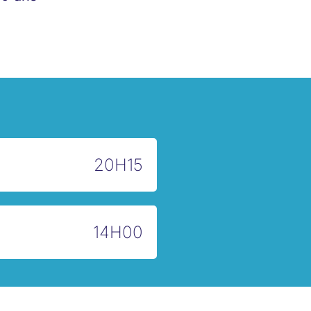
20H15
14H00