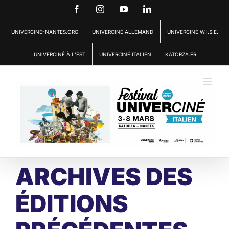
Passer
Facebook
Instagram
YouTube
LinkedIn
au
contenu
UNIVERCINÉ-NANTES.ORG
UNIVERCINÉ ALLEMAND
UNIVERCINÉ W.I.S.E.
UNIVERCINÉ À L’EST
UNIVERCINÉ ITALIEN
KATORZA.FR
ARCHIVES DES
ÉDITIONS