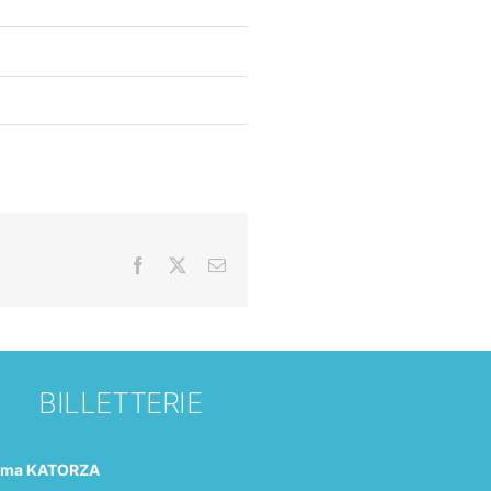
Facebook
X
Email
BILLETTERIE
éma KATORZA