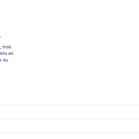
sur
s
Palmarès
 trois
2023
ilms en
ix du