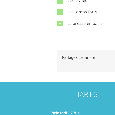
Les invités
Les temps forts
La presse en parle
Partagez cet article :
TARIFS
Plein tarif :
7.70€