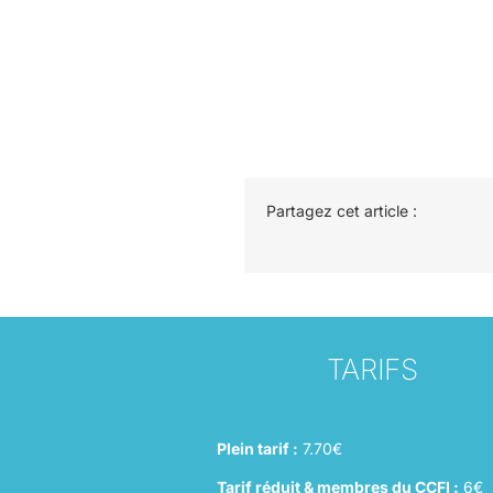
Partagez cet article :
TARIFS
Plein tarif :
7.70€
Tarif réduit & membres du CCFI :
6€