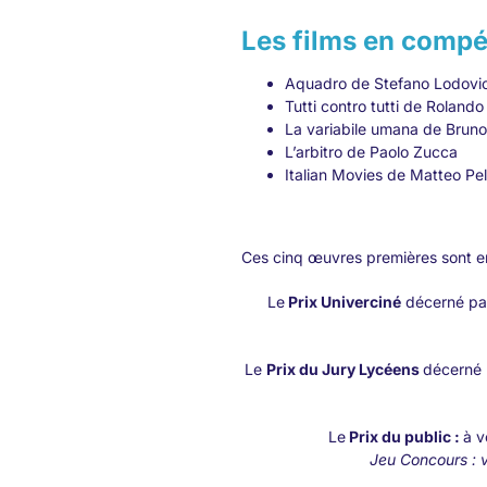
Les films en compét
Aquadro
de Stefano Lodovic
Tutti contro tutti
de Rolando 
La variabile umana
de Bruno 
L’arbitro
de Paolo Zucca
Italian Movies
de Matteo Pell
Ces cinq œuvres premières sont en
Le
Prix Univerciné
décerné par 
Le
Prix du Jury Lycéens
décerné p
Le
Prix du public :
à v
Jeu Concours : v