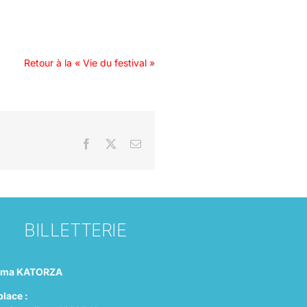
Retour à la « Vie du festival »
Facebook
X
Email
BILLETTERIE
éma KATORZA
place :