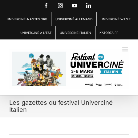
Passer
Facebook
Instagram
YouTube
LinkedIn
au
contenu
UNIVERCINÉ-NANTES.ORG
UNIVERCINÉ ALLEMAND
UNIVERCINÉ W.I.S.E.
UNIVERCINÉ À L’EST
UNIVERCINÉ ITALIEN
KATORZA.FR
Les gazettes du festival Univerciné
Italien