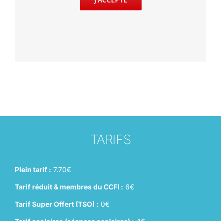
TARIFS
Plein tarif :
7.70€
Tarif réduit & membres du CCFI :
6€
Tarif Super Offert (TSO) :
0€