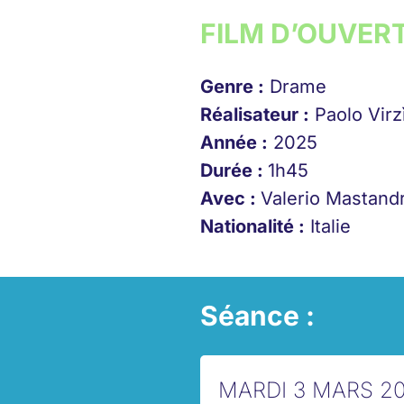
FILM D’OUVER
Genre :
Drame
Réalisateur :
Paolo Virz
Année :
2025
Durée :
1h45
Avec :
Valerio Mastandr
Nationalité :
Italie
Séance :
MARDI 3 MARS 2