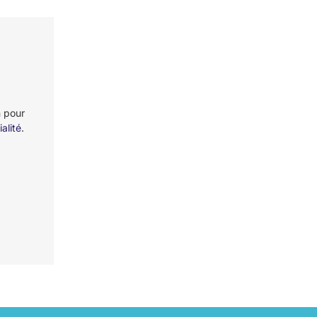
n pour
alité
.